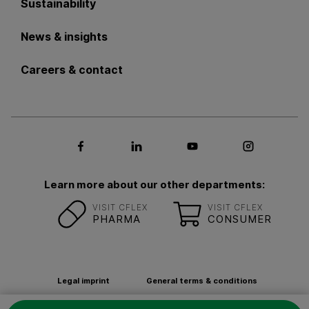
Sustainability
News & insights
Careers & contact
Social media Facebook
Social media LinkedIn
Social media Youtub
Social med
Learn more about our other departments:
VISIT CFLEX
VISIT CFLEX
PHARMA
CONSUMER
Legal imprint
General terms & conditions
Privacy Policy
Contact
Newsletter