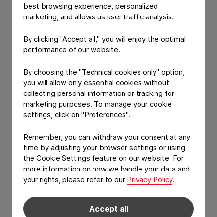
best browsing experience, personalized
Potencia instalada: 700 kW
marketing, and allows us user traffic analysis.
Número de paneles: 1.550 módulos
By clicking "Accept all," you will enjoy the optimal
fotovoltaicos
performance of our website.
Superficie ocupada: 3.456 m²
By choosing the "Technical cookies only" option,
you will allow only essential cookies without
collecting personal information or tracking for
Inversión total: 557.382 €
marketing purposes. To manage your cookie
settings, click on "Preferences".
Importe de la ayuda recibida: 83.607,30 €
Remember, you can withdraw your consent at any
Normativa aplicable: Real Decreto 477/2021
time by adjusting your browser settings or using
the Cookie Settings feature on our website. For
Vida útil estimada: 25 años
more information on how we handle your data and
your rights, please refer to our
Privacy Policy
.
Impacto Ambiental y
Energético
Accept all