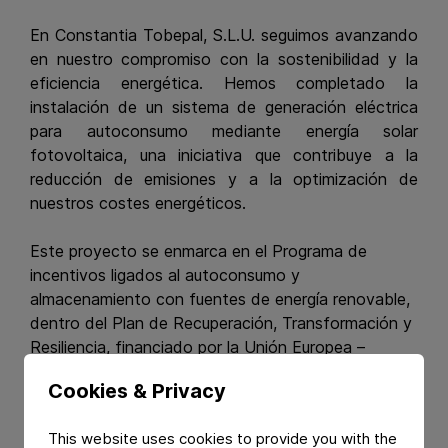
En Constantia Tobepal, S.L.U. seguimos avanzando
en nuestro compromiso con la sostenibilidad y la
eficiencia energética. Hemos completado la
instalación de un sistema de generación eléctrica
para autoconsumo mediante energía solar
fotovoltaica, una iniciativa que contribuye a la
reducción de emisiones y a la optimización de
nuestros costes energéticos.
Este proyecto se enmarca en el Programa de
incentivos ligados al autoconsumo y
almacenamiento con fuentes de energía renovable,
dentro del Plan de Recuperación, Transformación y
Resiliencia, financiado por la Unión Europea –
NextGenerationEU.
Cookies & Privacy
Datos Clave del Proyecto
This website uses cookies to provide you with the