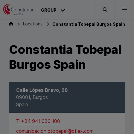
Skip to content
CONSTANTIA
GROUP
Search
Togg
Constantia Tobepal Burgos Spain
Group
Locations
Constantia Tobepal Burgos Spain
Constantia Tobepal
Burgos Spain
Calle López Bravo, 68
09001, Burgos
Spain
T +34 941 030 100
comunicacion.ctobepal@cflex.com