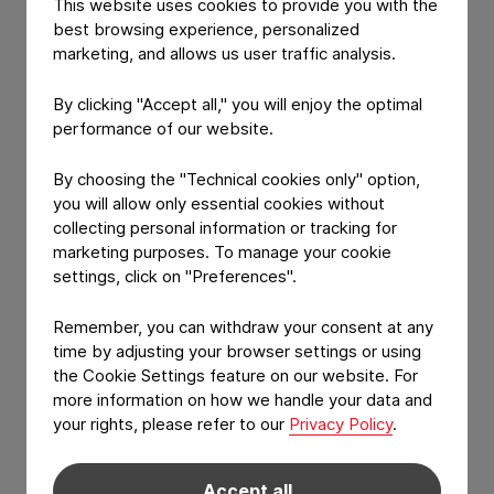
This website uses cookies to provide you with the
best browsing experience, personalized
Wählen Sie im Drop-Down Menü die
marketing, and allows us user traffic analysis.
Gesellschaft „Constantia Teich GmbH“. aus.
By clicking "Accept all," you will enjoy the optimal
performance of our website.
Wählen Sie entweder einen ausgeschriebenen
Job oder Lehrberuf aus.
By choosing the "Technical cookies only" option,
you will allow only essential cookies without
Wenn Sie sich initiativ bewerben möchten,
collecting personal information or tracking for
wählen Sie bitte zwischen „Initiativbewerbung
marketing purposes. To manage your cookie
Produktion“ oder „Initiativbewerbung
settings, click on "Preferences".
Administration“.
Remember, you can withdraw your consent at any
Bitte füllen Sie das kurze Formular aus und
time by adjusting your browser settings or using
hängen Sie Ihren Lebenslauf mit Foto und
the Cookie Settings feature on our website. For
weitere Bewerbungsunterlagen an.
more information on how we handle your data and
your rights, please refer to our
Privacy Policy
.
Und dann klicken Sie auf
„
Bewerbung
einreichen
"
.
Accept all