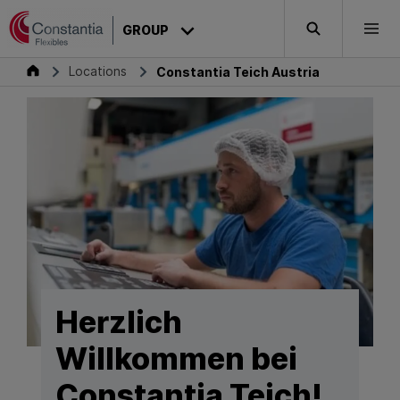
Skip to content
GROUP
Search
Togg
Group
Locations
Constantia Teich Austria
Herzlich
Willkommen bei
Constantia Teich!