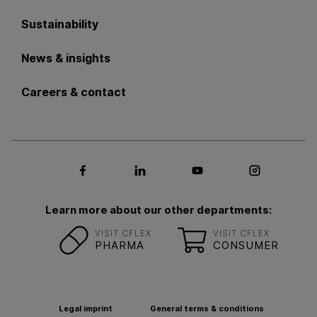
Sustainability
News & insights
Careers & contact
Social media Facebook
Social media LinkedIn
Social media Youtub
Social med
Learn more about our other departments:
VISIT CFLEX
VISIT CFLEX
PHARMA
CONSUMER
Legal imprint
General terms & conditions